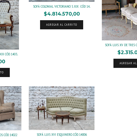
SOFÁ COLONIAL VICTORIANO S. XIX . CÓD 14...
$4.814.570,00
AGREGAR AL CARRITO
SOFÁ LUIS XV DE TRES C
$2.315.
X CÓD. 1403...
,00
AGREGAR AL
ITO
SOFÁ LUIS XVI ESQUINERO. CÓD. 14006
. CÓD. 14022