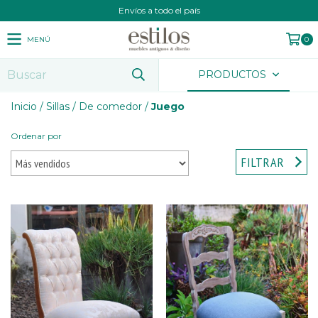
Envíos a todo el país
MENÚ
0
PRODUCTOS
Inicio
/
Sillas
/
De comedor
/
Juego
Ordenar por
FILTRAR