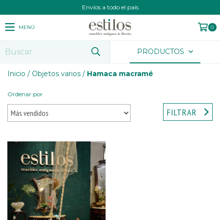
Envíos a todo el país
MENÚ
0
PRODUCTOS
Inicio
/
Objetos varios
/
Hamaca macramé
Ordenar por
FILTRAR