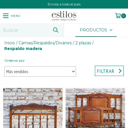
Envíos a todo el país
MENÚ
0
PRODUCTOS
Inicio
/
Camas/Respaldos/Divanes
/
2 plazas
/
Respaldo madera
Ordenar por
FILTRAR