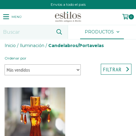
Envíos a todo el país
MENÚ
0
PRODUCTOS
Inicio
/
Iluminación
/
Candelabros/Portavelas
Ordenar por
FILTRAR