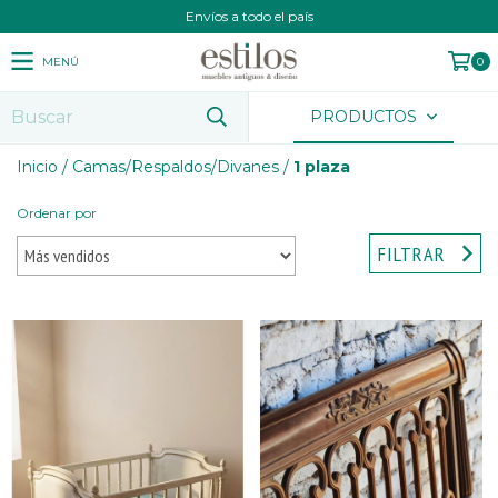
Envíos a todo el país
MENÚ
0
PRODUCTOS
Inicio
/
Camas/Respaldos/Divanes
/
1 plaza
Ordenar por
FILTRAR