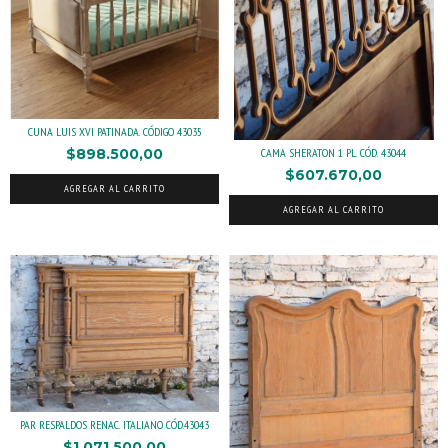
CUNA LUIS XVI PATINADA. CÓDIGO 43035
$898.500,00
CAMA SHERATON 1 PL. CÓD. 43044
$607.670,00
AGREGAR AL CARRITO
AGREGAR AL CARRITO
PAR RESPALDOS RENAC. ITALIANO CÓD.43043
$1.071.500,00