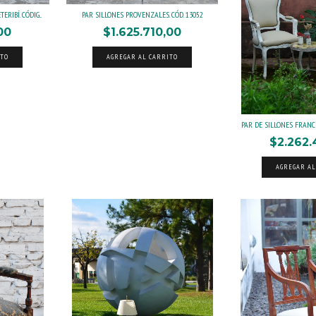
RIBÍ. CÓDIG...
PAR SILLONES PROVENZALES. CÓD. 13052
00
$1.625.710,00
ITO
AGREGAR AL CARRITO
PAR DE SILLONES FRANCE
$2.262.
AGREGAR AL