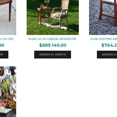
XVI. CÓD.1...
SILLÓN LUIS XVI CABECERA, PATINADO. CÓD....
SILLÓN ESCRITORIO ADAM
00
$889.140,00
$764.2
ITO
AGREGAR AL CARRITO
AGREGAR AL