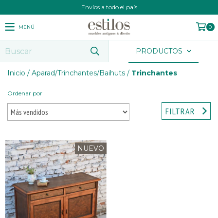
Envíos a todo el país
MENÚ
0
PRODUCTOS
Inicio
/
Aparad/Trinchantes/Baihuts
/
Trinchantes
Ordenar por
FILTRAR
NUEVO