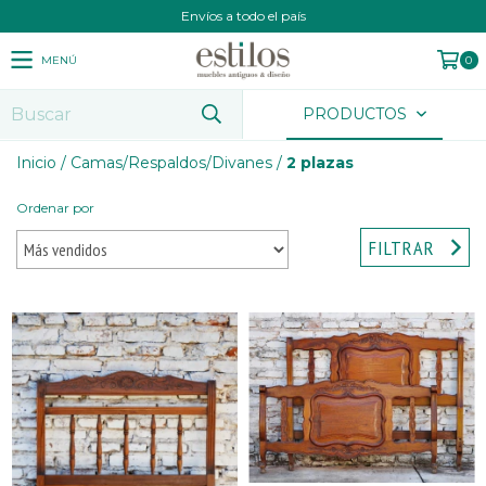
Envíos a todo el país
MENÚ
0
PRODUCTOS
Inicio
/
Camas/Respaldos/Divanes
/
2 plazas
Ordenar por
FILTRAR