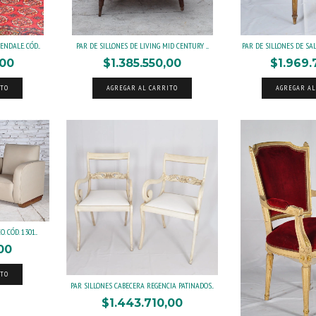
NDALE. CÓD...
PAR DE SILLONES DE LIVING MID CENTURY ....
PAR DE SILLONES DE SAL
,00
$1.385.550,00
$1.969.
ITO
AGREGAR AL CARRITO
AGREGAR AL
 CÓD. 1301...
00
ITO
PAR SILLONES CABECERA REGENCIA PATINADOS...
$1.443.710,00