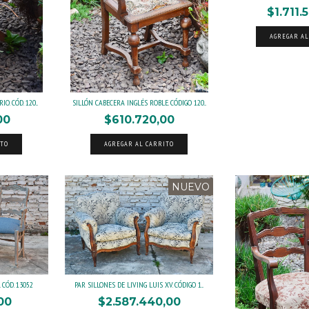
$1.711.
AGREGAR AL
. CÓD. 120...
SILLÓN CABECERA INGLÉS ROBLE. CÓDIGO 120...
00
$610.720,00
ITO
AGREGAR AL CARRITO
NUEVO
CÓD. 13052
PAR SILLONES DE LIVING LUIS XV. CÓDIGO 1...
,00
$2.587.440,00