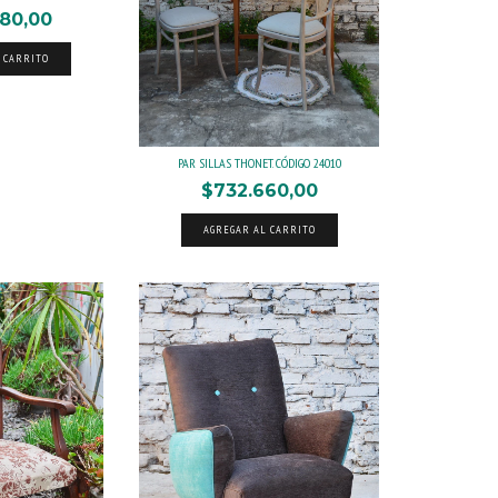
580,00
 CARRITO
PAR SILLAS THONET. CÓDIGO 24010
$732.660,00
AGREGAR AL CARRITO