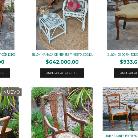
 CÓD. 12100
SILLON HAMACA DE MIMBRE Y MESITA. CÓD.12...
SILLON DE DORMITORIO 
00
$642.000,00
$933.6
ITO
AGREGAR AL CARRITO
AGREGAR AL
NUEVO
PAR SILLONES PROVENZAL