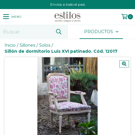
Envíos a todo el país
MENÚ
0
PRODUCTOS
Inicio
/
Sillones
/
Solos
/
Sillón de dormitorio Luis XVI patinado. Cód. 12017